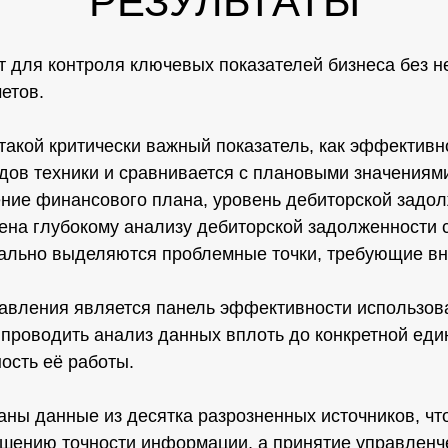
РЕЗУЛЬТАТЫ
 для контроля ключевых показателей бизнеса без н
етов.
такой критически важный показатель, как эффективн
идов техники и сравнивается с плановыми значениям
ние финансового плана, уровень дебиторской задол
на глубокому анализу дебиторской задолженности с
уально выделяются проблемные точки, требующие в
авления является панель эффективности использов
проводить анализ данных вплоть до конкретной един
ость её работы.
аны данные из десятка разрозненных источников, чт
ышению точности информации, а принятие управленч