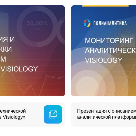
технической
Презентация с описанием
 Visiology»
аналитической платформы