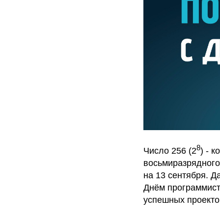
8
Число 256 (2
) - 
восьмиразрядного 
на 13 сентября. Д
Днём программиста
успешных проектов