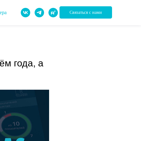
ера
Связаться с нами
ём года, а