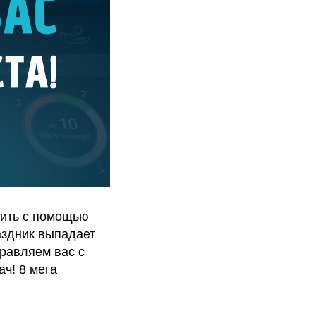
зить с помощью
аздник выпадает
дравляем вас с
ч! 8 мега