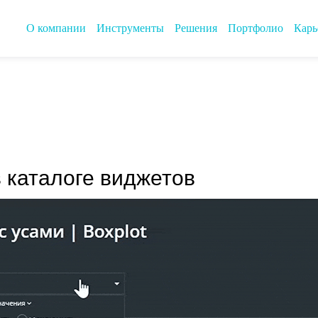
О компании
Инструменты
Решения
Портфолио
Карь
 каталоге виджетов