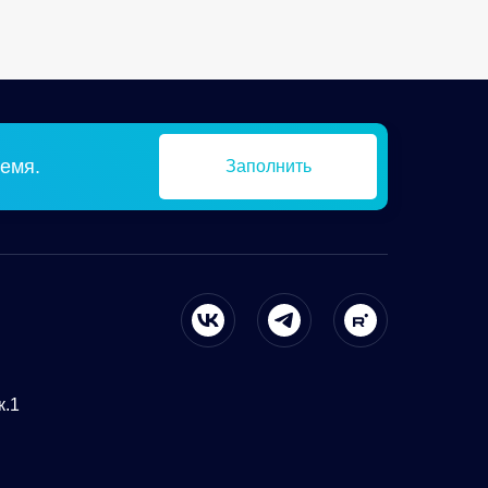
емя.
Заполнить
к.1