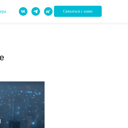
ера
Связаться с нами
е