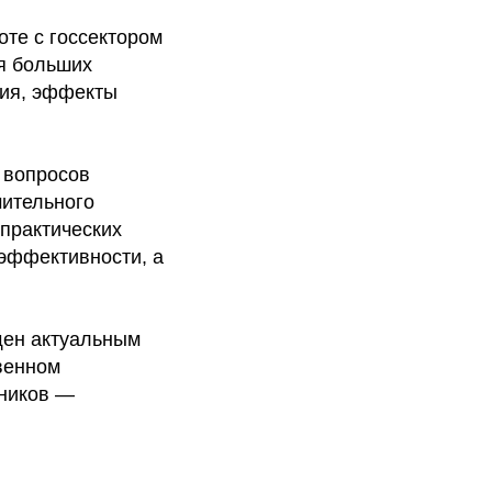
оте с госсектором
я больших
ния, эффекты
 вопросов
мительного
 практических
 эффективности, а
щен актуальным
венном
тников —