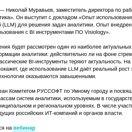
— Николай Муравьев, заместитель директора по раб
ка». Он выступит с докладом «Опыт использовани
 (LLM) для решения задач аналитики. Опыт внедре
ьзования с BI инструментами ПО Visiology».
ения будет рассмотрен один из наиболее актуальных
рмации аналитики: действительно ли на фоне стре
ассические BI-инструменты теряют актуальность. На
покажет, где использование LLM даёт реальный рост
технологии оказываются завышенными.
ван Комитетом РУССОФТ по Умному городу и посвя
лассам систем аналитики, используемым в государст
ниципальном и региональном уровнях. В числе учас
дущих российских ИТ-компаний и органов власти.
ся на
вебинар